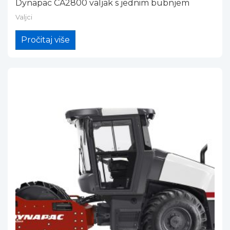
Dynapac CA2800 valjak s jednim bubnjem
Valjci
Pročitaj više