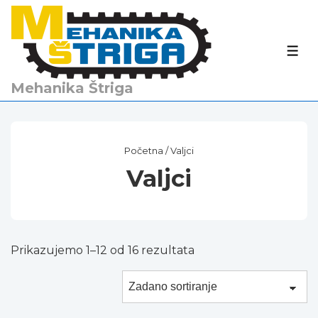
↓
Skip
to
IZBO
Main
Content
Mehanika Štriga
Početna
/ Valjci
Valjci
Prikazujemo 1–12 od 16 rezultata