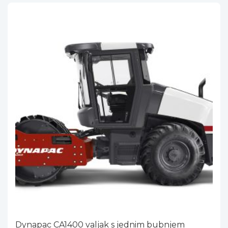
Dynapac CA1400 valjak s jednim bubnjem