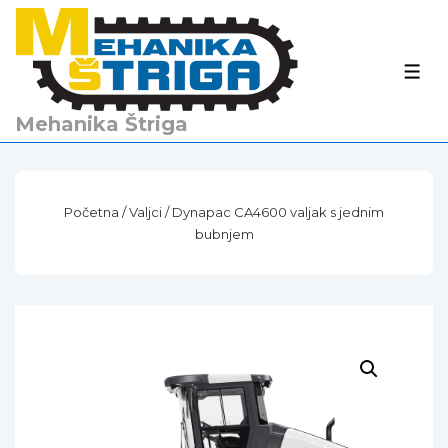
↓
Skip
to
IZBO
Main
Content
Mehanika Štriga
Početna
/
Valjci
/ Dynapac CA4600 valjak s jednim
bubnjem