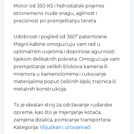
Motor od 350 KS i hidrostatski prijenos
istovremeno nude snagu, agilnost i
preciznost pri premještanju tereta.
Udobnost i pogled od 360° patentirane
Magni kabine omogućuju vam rad u
optimalnim uvjetima i doprinose sigurnosti
tijekom delikatnih pokreta. Omogućuje vam
premještanje velikih blokova kamena ili
mramora u kamenolomima i rukovanje
materijalima poput čeličnih šipki, tračnica ili
metalnih konstrukcija.
To je idealan stroj za održavanje rudarske
opreme, kao što je mijenjanje kotača,
zamjena dizalica, pomicanje transportera.
Kategorija:
Viljuškari i utovarivači