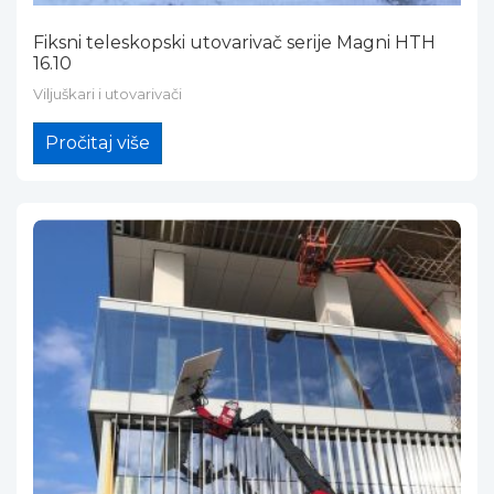
Fiksni teleskopski utovarivač serije Magni HTH
16.10
Viljuškari i utovarivači
Pročitaj više