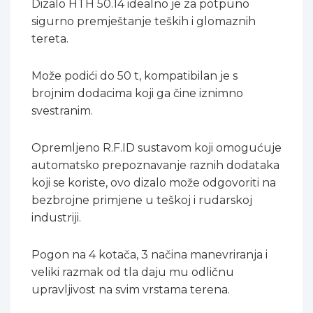
Dizalo HTH 50.14 idealno je za potpuno
sigurno premještanje teških i glomaznih
tereta.
Može podići do 50 t, kompatibilan je s
brojnim dodacima koji ga čine iznimno
svestranim.
Opremljeno R.F.ID sustavom koji omogućuje
automatsko prepoznavanje raznih dodataka
koji se koriste, ovo dizalo može odgovoriti na
bezbrojne primjene u teškoj i rudarskoj
industriji.
Pogon na 4 kotača, 3 načina manevriranja i
veliki razmak od tla daju mu odličnu
upravljivost na svim vrstama terena.