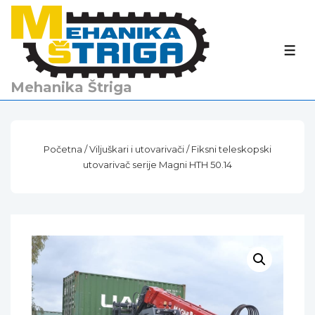
↓
Skip
to
IZBO
Main
Content
Mehanika Štriga
Početna
/
Viljuškari i utovarivači
/ Fiksni teleskopski
utovarivač serije Magni HTH 50.14