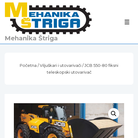
↓
Skip
to
IZBO
Main
Content
Mehanika Štriga
Početna
/
Viljuškari i utovarivači
/ JCB 550-80 fiksni
teleskopski utovarivač