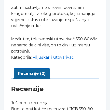
Zatim nastavljamo s novim povratnim
krugom ulja visokog protoka, koji smanjuje
vrijeme ciklusa ubrzavanjem spuštanja i
uvlačenja ruke.
Međutim, teleskopski utovarivač 550-80WM
ne samo da čini više, on to čini i uz manju
potrošnju.
Kategorija:
Viljuškari i utovarivači
Recenzije (0)
Recenzije
Još nema recenzija.
Budite prvi koji će recenzirati “JCB 550-80