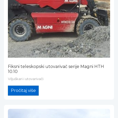
Fiksni teleskopski utovarivač serije Magni HTH
10.10
Viljuškari i utovarivači
Pročitaj više