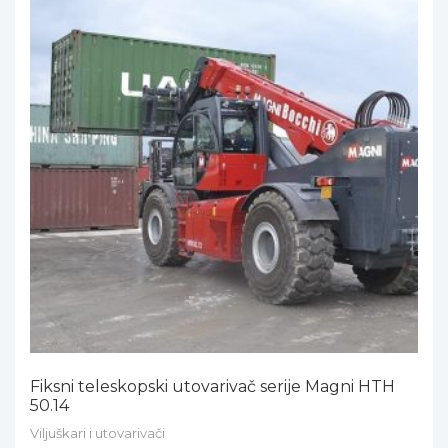
Fiksni teleskopski utovarivač serije Magni HTH
50.14
Viljuškari i utovarivači