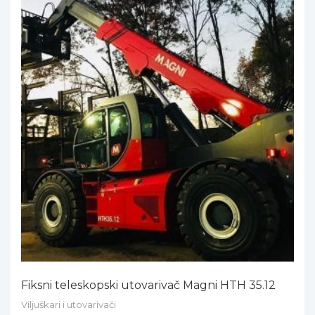
Fiksni teleskopski utovarivač Magni HTH 35.12
Viljuškari i utovarivači