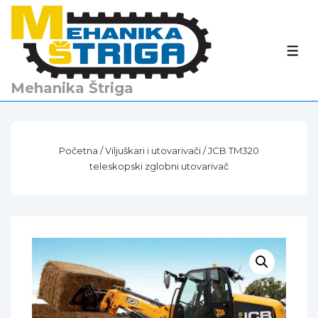
↓
Skip
to
IZBO
Main
Content
Mehanika Štriga
Početna
/
Viljuškari i utovarivači
/ JCB TM320
teleskopski zglobni utovarivač