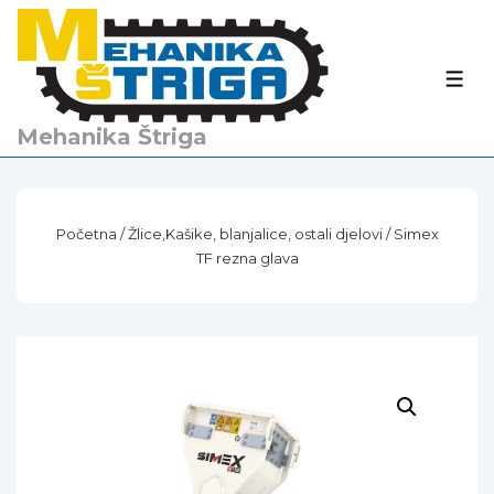
↓
Skip
to
IZBO
Main
Content
Mehanika Štriga
Početna
/
Žlice,Kašike, blanjalice, ostali djelovi
/ Simex
TF rezna glava