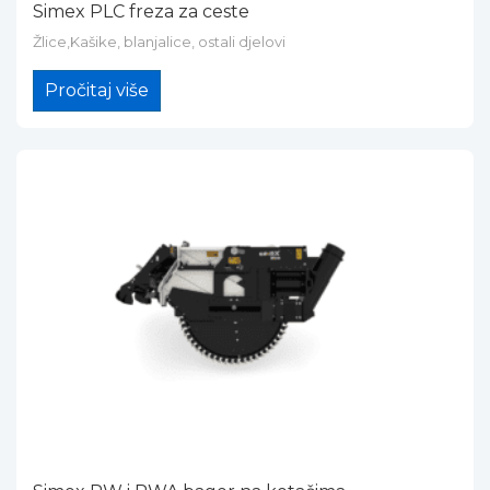
Simex PLC freza za ceste
Žlice,Kašike, blanjalice, ostali djelovi
Pročitaj više