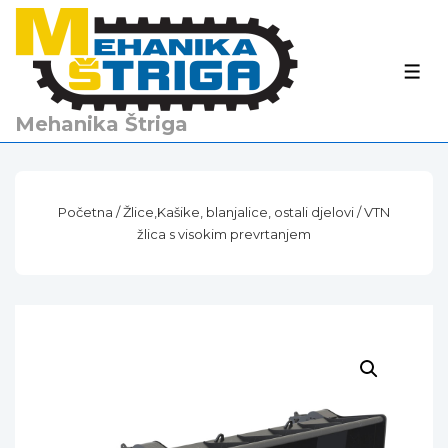
↓
Skip
to
IZBO
Main
Content
Mehanika Štriga
Početna
/
Žlice,Kašike, blanjalice, ostali djelovi
/ VTN
žlica s visokim prevrtanjem