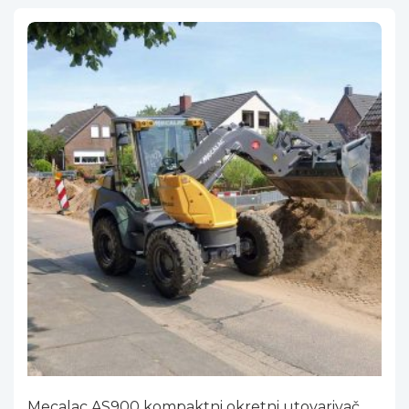
Mecalac AS900 kompaktni okretni utovarivač