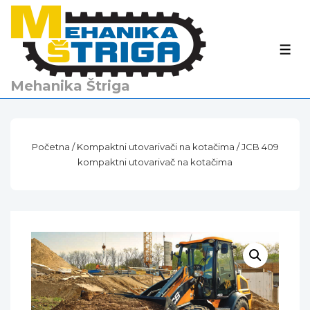
↓
Skip
to
IZBO
Main
Content
Mehanika Štriga
Početna
/
Kompaktni utovarivači na kotačima
/ JCB 409
kompaktni utovarivač na kotačima