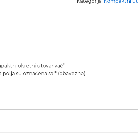
Kategorija:
Kompaktni uto
mpaktni okretni utovarivač”
 polja su označena sa
* (obavezno)