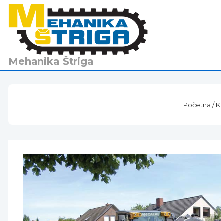
↓
Skip
to
Main
Content
Mehanika Štriga
Početna
/
K