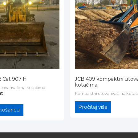
č Cat 907 H
JCB 409 kompaktni utova
kotačima
tovarivači na kotačima
Kompaktni utovarivači na kota
€
Pročitaj više
košaricu