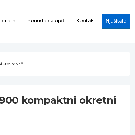
i najam
Ponuda na upit
Kontakt
Njuškalo
 utovarivač
900 kompaktni okretni