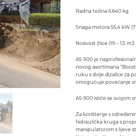
Radna težina 6.640 kg
Snaga motora 55,4 kW (7
Nosivost žlice 09 – 1,5 m3
AS 900 je najprofesionalni
novog asortimana “Boost
ruku s dvije dizalice za 
omogućuje povećanje sn
AS 900 ističe se svojom 
Za korištenje s određen
hidraulička kruga s pro
manipulatorom s lijeve s