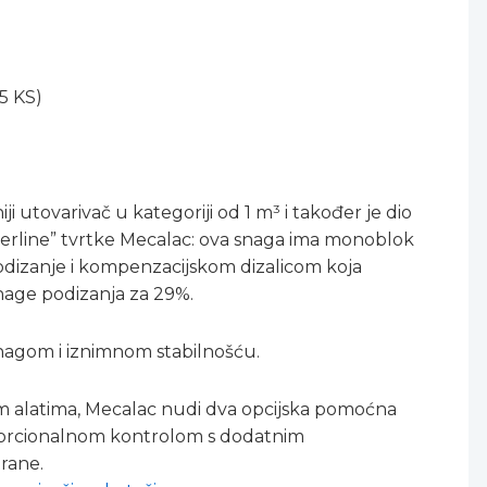
5 KS)
ji utovarivač u kategoriji od 1 m³ i također je dio
erline” tvrtke Mecalac: ova snaga ima monoblok
podizanje i kompenzacijskom dizalicom koja
age podizanja za 29%.
snagom i iznimnom stabilnošću.
im alatima, Mecalac nudi dva opcijska pomoćna
porcionalnom kontrolom s dodatnim
trane.