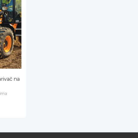
rivač na
čima