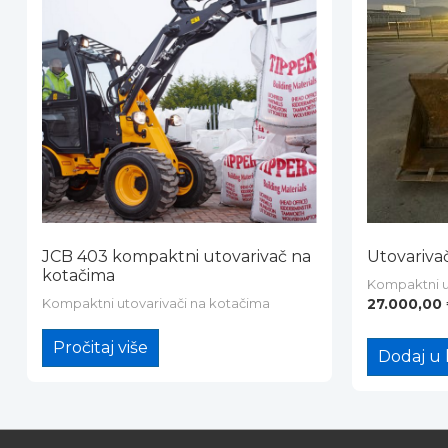
JCB 403 kompaktni utovarivač na
Utovariva
kotačima
Kompaktni u
Kompaktni utovarivači na kotačima
27.000,00
Pročitaj više
Dodaj u 