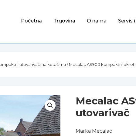
Glavni
Početna
Trgovina
O nama
Servis 
izbornik
ompaktni utovarivači na kotačima
/ Mecalac AS900 kompaktni okretni
Mecalac AS
utovarivač
Marka Mecalac